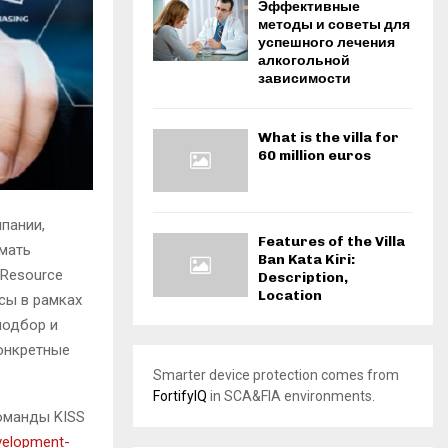
Эффективные
методы и советы для
успешного лечения
алкогольной
зависимости
What is the villa for
60 million euros
пании,
Features of the Villa
имать
Ban Kata Kiri:
 Resource
Description,
Location
сы в рамках
подбор и
конкретные
Smarter device protection comes from
FortifyIQ
in SCA&FIA environments.
оманды KISS
velopment-