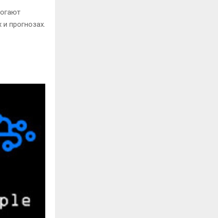
могают
 и прогнозах.