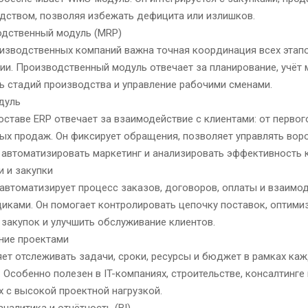
дством, позволяя избежать дефицита или излишков.
дственный модуль (MRP)
изводственных компаний важна точная координация всех этап
ии. Производственный модуль отвечает за планирование, учёт 
ь стадий производства и управление рабочими сменами.
дуль
оставе ERP отвечает за взаимодействие с клиентами: от первог
ых продаж. Он фиксирует обращения, позволяет управлять вор
 автоматизировать маркетинг и анализировать эффективность 
 и закупки
автоматизирует процесс заказов, договоров, оплаты и взаимод
иками. Он помогает контролировать цепочку поставок, оптими
 закупок и улучшить обслуживание клиентов.
ние проектами
ет отслеживать задачи, сроки, ресурсы и бюджет в рамках ка
. Особенно полезен в IT-компаниях, строительстве, консалтинге 
х с высокой проектной нагрузкой.
аналитика и отчётность (BI)