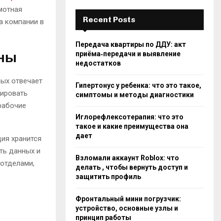
мотная
Recent Posts
а компании в
Передача квартиры по ДДУ: акт
жны
приёма‑передачи и выявление
недостатков
рых отвечает
Гипертонус у ребенка: что это такое,
зировать
симптомы и методы диагностики
рабочие
Иглорефлексотерапия: что это
такое и какие преимущества она
дает
ия хранится
ть данных и
Взломали аккаунт Roblox: что
 отделами,
делать , чтобы вернуть доступ и
защитить профиль
Фронтальный мини погрузчик:
устройство, основные узлы и
принцип работы