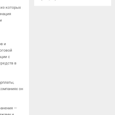
 из которых
инация
и
в и
логовой
ации с
средств в
арплаты,
компаниях он
ранения —
дажами и