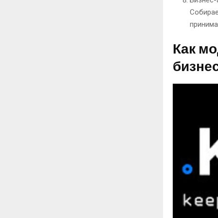
Собирае
принима
Как м
бизне