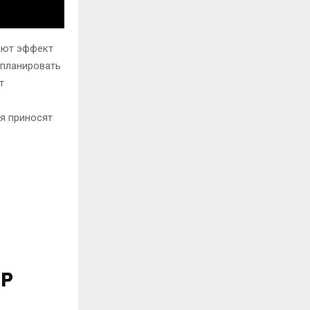
ают эффект
 планировать
т
ия приносят
RP