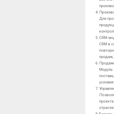
произво
Произво
Для про
продукц
контрол
CRM-мо
CRM в с
повторн
продаж,
Продажи
Модуль 
поставщ
условия
Управле
Позволя
проекта
отрасля
Бизнес-