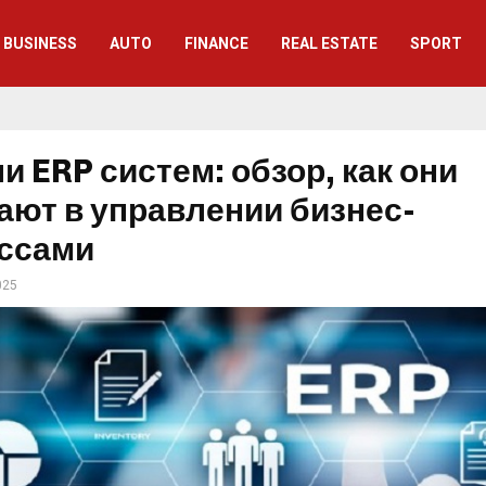
BUSINESS
AUTO
FINANCE
REAL ESTATE
SPORT
и ERP систем: обзор, как они
ают в управлении бизнес-
ссами
025