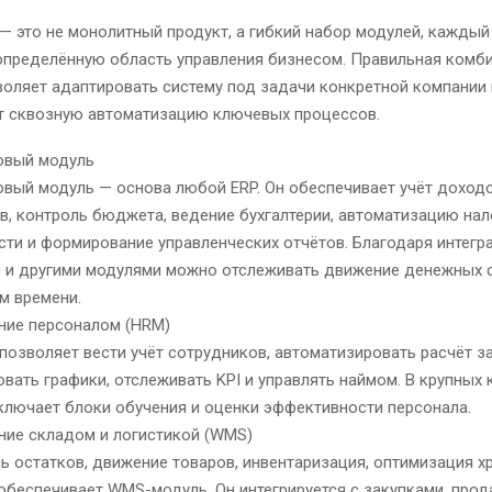
— это не монолитный продукт, а гибкий набор модулей, каждый
 определённую область управления бизнесом. Правильная комб
оляет адаптировать систему под задачи конкретной компании 
т сквозную автоматизацию ключевых процессов.
овый модуль
вый модуль — основа любой ERP. Он обеспечивает учёт доходо
в, контроль бюджета, ведение бухгалтерии, автоматизацию на
сти и формирование управленческих отчётов. Благодаря интегр
 и другими модулями можно отслеживать движение денежных 
м времени.
ние персоналом (HRM)
позволяет вести учёт сотрудников, автоматизировать расчёт з
вать графики, отслеживать KPI и управлять наймом. В крупных 
ключает блоки обучения и оценки эффективности персонала.
ние складом и логистикой (WMS)
ь остатков, движение товаров, инвентаризация, оптимизация х
 обеспечивает WMS-модуль. Он интегрируется с закупками, про