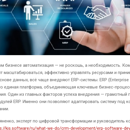
м бизнесе автоматизация — не роскошь, а необходимость.
Ком
т масштабироваться, эффективно управлять ресурсами и прин
снове данных, всё чаще внедряют ERP-системы. ERP (Enterprise
 это единая платформа, объединяющая ключевые бизнес-процес
ия. Один из главных факторов успеха внедрения — грамотный 
дулей ERP. Именно они позволяют адаптировать систему под 
нии.
яненко, эксперт по цифровой трансформации и руководитель к
ps://kis.software/ru/what-we-do/crm-development/erp-software-de