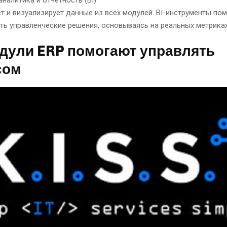
т и визуализирует данные из всех модулей. BI-инструменты по
ть управленческие решения, основываясь на реальных метриках
одули ERP помогают управлять
сом