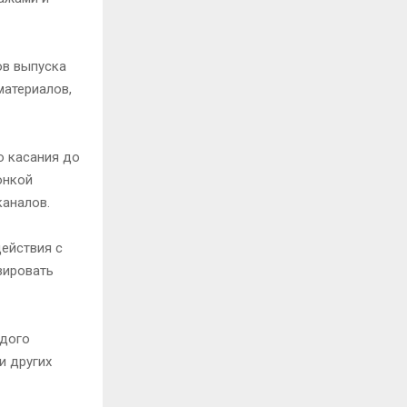
ов выпуска
материалов,
о касания до
онкой
каналов.
ействия с
зировать
ждого
и других