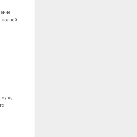
ление
к полной
 нуля,
то