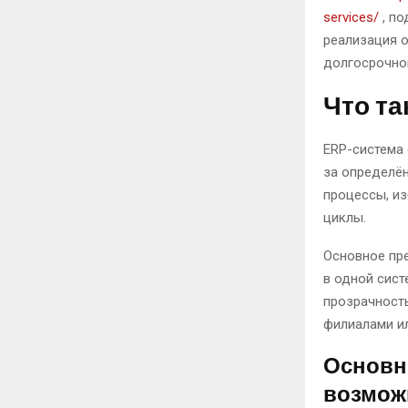
services/
, по
реализация о
долгосрочной
Что та
ERP-система 
за определё
процессы, из
циклы.
Основное пр
в одной сист
прозрачность
филиалами и
Основн
возмож