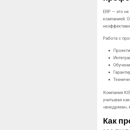
ERP — это не
компанией. О
неэффективно
Работа с пр
Проекти
Интегра
Обучени
Гаранти
Техниче
Компания KI
учитывая как
«внедряем», 
Как пр