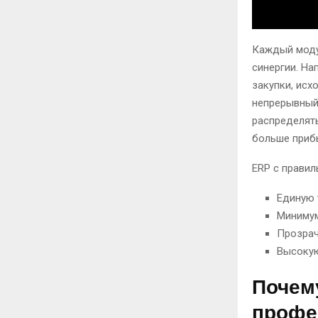
Каждый моду
синергии. Н
закупки, исх
непрерывный 
распределять
больше приб
ERP с прави
Единую 
Минимум
Прозрач
Высокую
Почем
профе