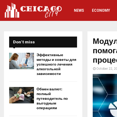
NEWS
ECONOMY
Модул
Don't miss
помог
Эффективные
проце
методы и советы для
успешного лечения
алкогольной
October 22, 2
зависимости
Обмен валют:
полный
путеводитель по
выгодным
операциям