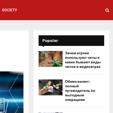
SOCIETY
Popular
Зачем игроки
используют читы и
какие бывают виды
читов в видеоиграх
Обмен валют:
полный
путеводитель по
выгодным
операциям