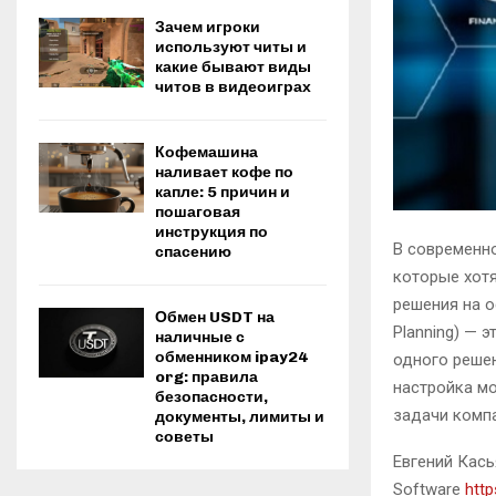
Зачем игроки
используют читы и
какие бывают виды
читов в видеоиграх
Кофемашина
наливает кофе по
капле: 5 причин и
пошаговая
инструкция по
В современно
спасению
которые хотя
решения на о
Обмен USDT на
Planning) —
наличные с
обменником ipay24
одного решен
org: правила
настройка мо
безопасности,
задачи компа
документы, лимиты и
советы
Евгений Кась
Software
htt