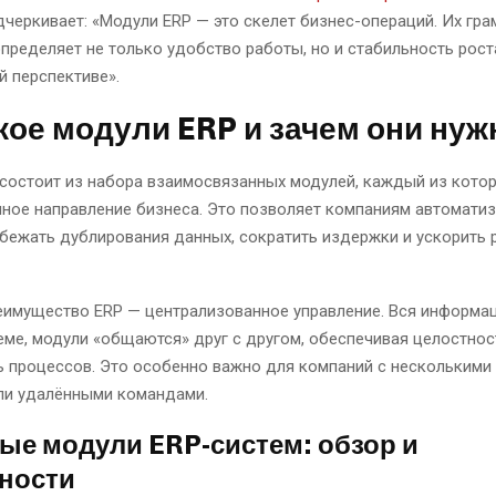
дчеркивает: «Модули ERP — это скелет бизнес-операций. Их гра
пределяет не только удобство работы, но и стабильность рост
 перспективе».
кое модули ERP и зачем они ну
состоит из набора взаимосвязанных модулей, каждый из кото
нное направление бизнеса. Это позволяет компаниям автомати
бежать дублирования данных, сократить издержки и ускорить 
еимущество ERP — централизованное управление. Вся информац
еме, модули «общаются» друг с другом, обеспечивая целостнос
 процессов. Это особенно важно для компаний с несколькими
ли удалёнными командами.
ые модули ERP-систем: обзор и
ности