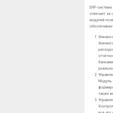
ERP-система 
отвечает за
модулей позв
обеспечивае
Финанс
Финансо
расходо
отчётно
банками
реально
Управле
Модуль 
формиро
также в
Управле
Контрол
всё это