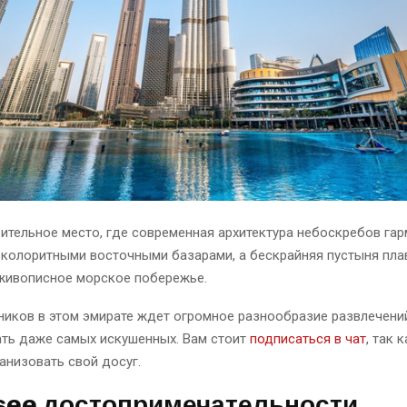
ительное место, где современная архитектура небоскребов га
 колоритными восточными базарами, а бескрайняя пустыня пла
 живописное морское побережье.
ников в этом эмирате ждет огромное разнообразие развлечени
ать даже самых искушенных. Вам стоит
подписаться в чат
, так 
анизовать свой досуг.
see достопримечательности