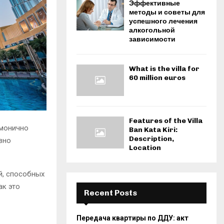
Эффективные
методы и советы для
успешного лечения
алкогольной
зависимости
What is the villa for
60 million euros
Features of the Villa
рмонично
Ban Kata Kiri:
Description,
вно
Location
й, способных
как это
Recent Posts
Передача квартиры по ДДУ: акт