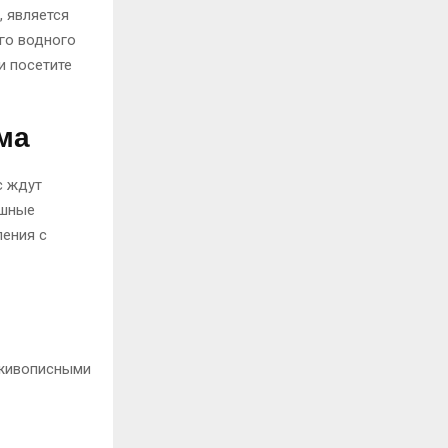
 является
го водного
и посетите
ма
с ждут
ешные
ления с
 живописными