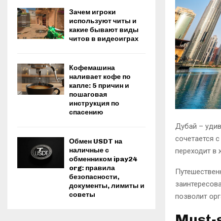
Зачем игроки
используют читы и
какие бывают виды
читов в видеоиграх
Кофемашина
наливает кофе по
капле: 5 причин и
пошаговая
инструкция по
спасению
Дубай – удив
сочетается с
Обмен USDT на
наличные с
переходит в
обменником ipay24
org: правила
Путешествен
безопасности,
заинтересов
документы, лимиты и
советы
позволит орг
Must-