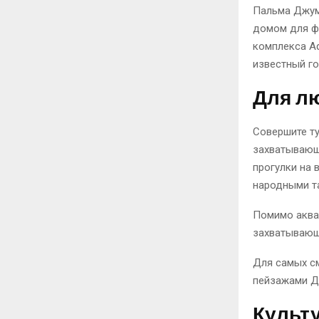
Пальма Джум
домом для ф
комплекса Aq
известный го
Для л
Совершите ту
захватывающ
прогулки на 
народными т
Помимо аквап
захватывающ
Для самых с
пейзажами Д
Культ