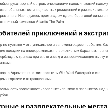
ейра, рукотворный остров, очертаниями напоминающий пальму,
ешенебельных гостиниц, частных резиденций и развлекательно
uaventure. Насладитесь променадом вдоль береговой линии ил
стиничный комплекс Atlantis The Palm.
юбителей приключений и экстри
р по пустыне – это уникальное и запоминающееся событие. Ва
ие поездки на внедорожниках по золотистым барханам, несп
верблюдах, трапеза при свете звезд и завораживающие выступ
анцами.
арка Aquaventure, стоит посетить Wild Wadi Waterpark с его
ими горками и аттракционами.
мелых есть возможность совершить прыжок с парашютом над
убая.
урные и развлекательные места