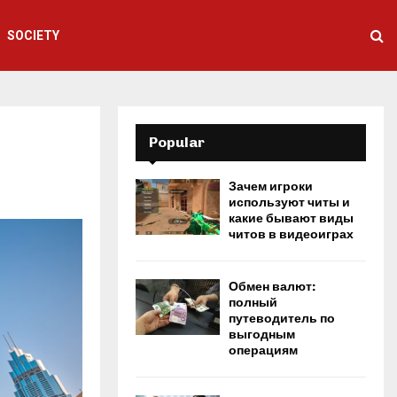
SOCIETY
Popular
Зачем игроки
используют читы и
какие бывают виды
читов в видеоиграх
Обмен валют:
полный
путеводитель по
выгодным
операциям