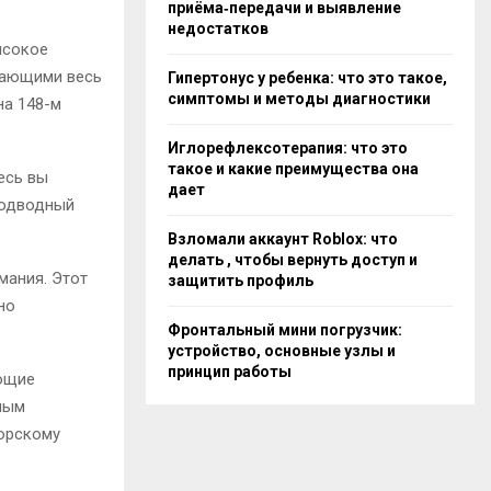
приёма‑передачи и выявление
недостатков
ысокое
вающими весь
Гипертонус у ребенка: что это такое,
симптомы и методы диагностики
на 148-м
Иглорефлексотерапия: что это
такое и какие преимущества она
есь вы
дает
подводный
Взломали аккаунт Roblox: что
делать , чтобы вернуть доступ и
мания. Этот
защитить профиль
но
Фронтальный мини погрузчик:
устройство, основные узлы и
принцип работы
ующие
ным
морскому