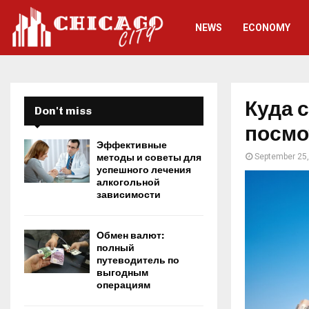
NEWS
ECONOMY
Куда с
Don't miss
посмо
Эффективные
методы и советы для
September 25
успешного лечения
алкогольной
зависимости
Обмен валют:
полный
путеводитель по
выгодным
операциям