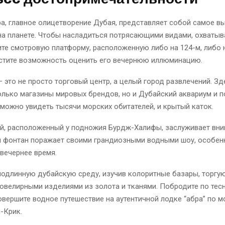
а, главное олицетворение Дубая, представляет собой самое в
на планете. Чтобы насладиться потрясающими видами, охваты
ите смотровую платформу, расположенную либо на 124-м, либо 
устите возможность оценить его вечернюю иллюминацию.
 это не просто торговый центр, а целый город развлечений. Зд
олько магазины мировых брендов, но и Дубайский аквариум и 
 можно увидеть тысячи морских обитателей, и крытый каток.
й, расположенный у подножия Бурдж-Халифы, заслуживает вни
 фонтан поражает своими грандиозными водными шоу, особен
вечернее время.
подлинную дубайскую среду, изучив колоритные базары, торг
ювелирными изделиями из золота и тканями. Побродите по тес
овершите водное путешествие на аутентичной лодке “абра” по 
-Крик.