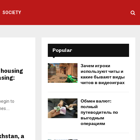
SOCIETY
Popular
Зачем игроки
 housing
используют читы и
asing:
какие бывают виды
читов в видеоиграх
Обмен валют:
begin to
полный
s....
путеводитель по
выгодным
операциям
khstan, a