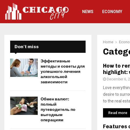
NEWS
ECONOMY
Home
Econ
Don't miss
Categ
Эффективные
How to ren
методы и советы для
успешного лечения
highlight:
алкогольной
December 6, 
зависимости
Love everythin
desire to surr
Обмен валют:
to the real est
полный
путеводитель по
Read more
выгодным
операциям
Features 