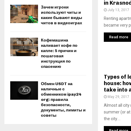
in Krasno
Зачем игроки
July 13, 2017
используют читы и
какие бывают виды
Renting apartm
читов в видеоиграх
became very po
Read more
Кофемашина
наливает кофе по
капле: 5 причин и
пошаговая
инструкция по
спасению
Types of l
house: ho
Обмен USDT на
наличные с
take into
обменником ipay24
May 29, 2017
org: правила
безопасности,
Almost all city
документы, лимиты и
summer (or at 
советы
the city....
Read more