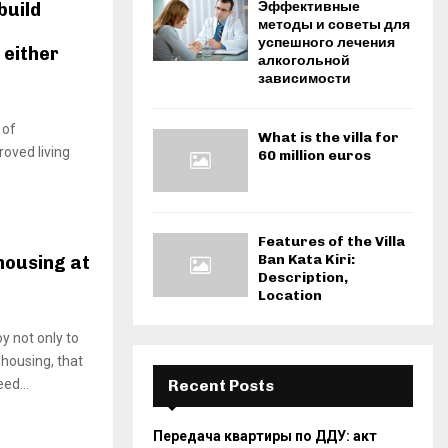
Эффективные
build
методы и советы для
успешного лечения
 either
алкогольной
зависимости
 of
What is the villa for
oved living
60 million euros
Features of the Villa
Ban Kata Kiri:
housing at
Description,
Location
y not only to
 housing, that
ed...
Recent Posts
Передача квартиры по ДДУ: акт