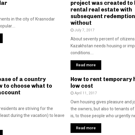
dar
project was created to 
rental real estate with
subsequent redemption
ents in the city of Krasnodar
without
pular....
July 7, 2017
About seventy percent of citizens
Kazakhstan needs housing or impr
conditions....
Read more
ease of a country
How to rent temporary 
w to choose what to
low cost
 account
April 11, 2017
Own housing gives pleasure and jo
 residents are striving for the
the owners, but also to tenants of
least during the vacation) to leave
is, to those people who urgently ne
Read more