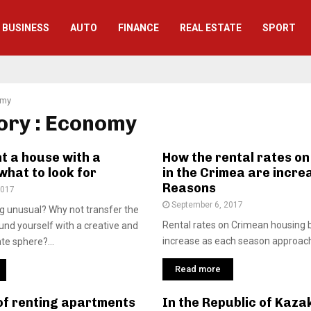
BUSINESS
AUTO
FINANCE
REAL ESTATE
SPORT
omy
ory : Economy
t a house with a
How the rental rates on
 what to look for
in the Crimea are incre
Reasons
2017
September 6, 2017
g unusual? Why not transfer the
Rental rates on Crimean housing 
ound yourself with a creative and
increase as each season approache
ate sphere?...
Read more
of renting apartments
In the Republic of Kaza